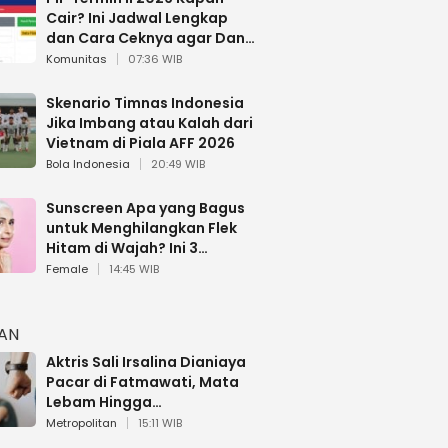
Cair? Ini Jadwal Lengkap
dan Cara Ceknya agar Dana
Tidak Hangus!
Komunitas
07:36 WIB
Skenario Timnas Indonesia
Jika Imbang atau Kalah dari
Vietnam di Piala AFF 2026
Bola Indonesia
20:49 WIB
Sunscreen Apa yang Bagus
untuk Menghilangkan Flek
Hitam di Wajah? Ini 3
Rekomendasi sesuai Review
Female
14:45 WIB
HAN
Aktris Sali Irsalina Dianiaya
Pacar di Fatmawati, Mata
Lebam Hingga
Diselamatkan Polantas
Metropolitan
15:11 WIB