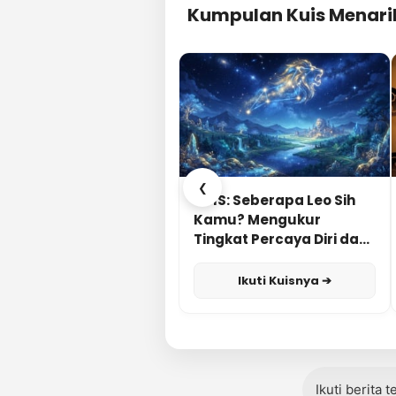
Kumpulan Kuis Menari
❮
KUIS: Seberapa Leo Sih
Kamu? Mengukur
Tingkat Percaya Diri dan
Karisma
Ikuti Kuisnya ➔
Ikuti berita 