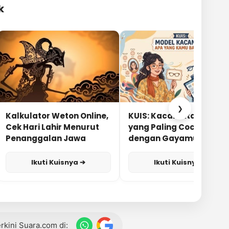
k
❯
Kalkulator Weton Online,
KUIS: Kacamata Apa
Cek Hari Lahir Menurut
yang Paling Cocok
Penanggalan Jawa
dengan Gayamu?
Ikuti Kuisnya ➔
Ikuti Kuisnya ➔
terkini Suara.com di: