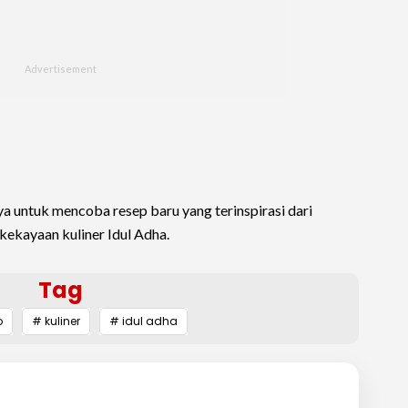
a untuk mencoba resep baru yang terinspirasi dari
ekayaan kuliner Idul Adha.
Tag
o
# kuliner
# idul adha