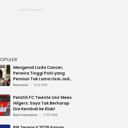
POPULER
Mengenal Lisda Cancer,
Perwira Tinggi Polri yang
Pensiun Tak Lama Usai Jadi
Brigjen
Nasional
11:22 WIB
Pelatih FC Twente Usir Mees
Hilgers: Saya Tak Berharap
Dia Kembali ke Klub!
Bola Indonesia
17:39 WIB
PIP Termin II 2026 Kapan