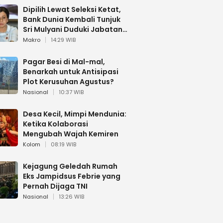
Dipilih Lewat Seleksi Ketat,
Bank Dunia Kembali Tunjuk
Sri Mulyani Duduki Jabatan
Strategis
Makro
14:29 WIB
Pagar Besi di Mal-mal,
Benarkah untuk Antisipasi
Plot Kerusuhan Agustus?
Nasional
10:37 WIB
Desa Kecil, Mimpi Mendunia:
Ketika Kolaborasi
Mengubah Wajah Kemiren
Kolom
08:19 WIB
Kejagung Geledah Rumah
Eks Jampidsus Febrie yang
Pernah Dijaga TNI
Nasional
13:26 WIB