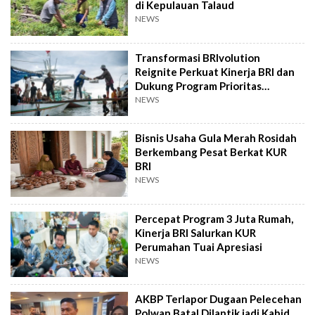
di Kepulauan Talaud
NEWS
Transformasi BRIvolution
Reignite Perkuat Kinerja BRI dan
Dukung Program Prioritas
Pemerintah
NEWS
Bisnis Usaha Gula Merah Rosidah
Berkembang Pesat Berkat KUR
BRI
NEWS
Percepat Program 3 Juta Rumah,
Kinerja BRI Salurkan KUR
Perumahan Tuai Apresiasi
NEWS
AKBP Terlapor Dugaan Pelecehan
Polwan Batal Dilantik jadi Kabid