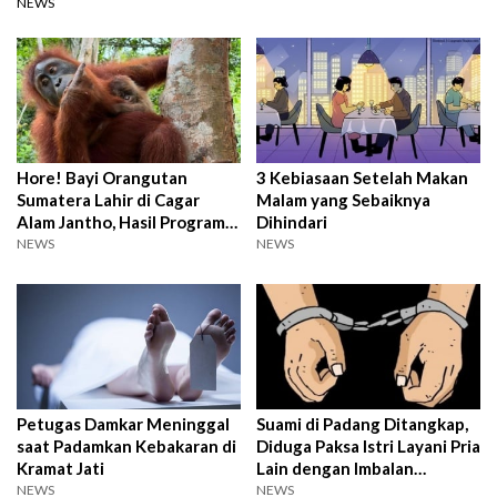
NEWS
Hore! Bayi Orangutan
3 Kebiasaan Setelah Makan
Sumatera Lahir di Cagar
Malam yang Sebaiknya
Alam Jantho, Hasil Program
Dihindari
Rehabilitasi Kemenhut
NEWS
NEWS
Petugas Damkar Meninggal
Suami di Padang Ditangkap,
saat Padamkan Kebakaran di
Diduga Paksa Istri Layani Pria
Kramat Jati
Lain dengan Imbalan
Makanan
NEWS
NEWS