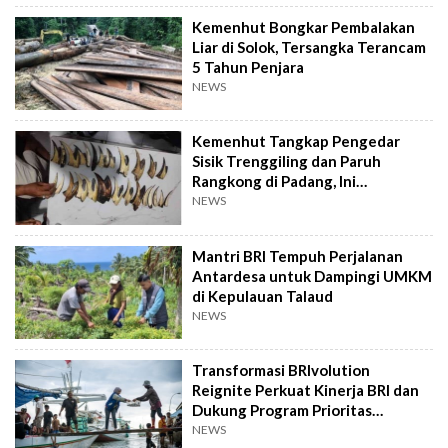
Kemenhut Bongkar Pembalakan
Liar di Solok, Tersangka Terancam
5 Tahun Penjara
NEWS
Kemenhut Tangkap Pengedar
Sisik Trenggiling dan Paruh
Rangkong di Padang, Ini
Kronologinya
NEWS
Mantri BRI Tempuh Perjalanan
Antardesa untuk Dampingi UMKM
di Kepulauan Talaud
NEWS
Transformasi BRIvolution
Reignite Perkuat Kinerja BRI dan
Dukung Program Prioritas
Pemerintah
NEWS