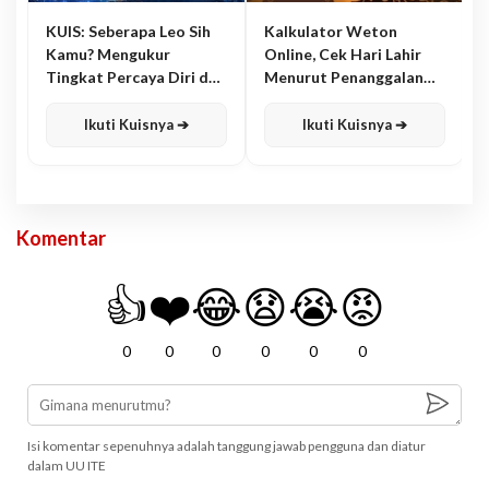
KUIS: Seberapa Leo Sih
Kalkulator Weton
Kamu? Mengukur
Online, Cek Hari Lahir
Tingkat Percaya Diri dan
Menurut Penanggalan
Karisma
Jawa
Ikuti Kuisnya ➔
Ikuti Kuisnya ➔
Komentar
👍
❤️
😂
😧
😭
😡
0
0
0
0
0
0
Isi komentar sepenuhnya adalah tanggung jawab pengguna dan diatur
dalam UU ITE