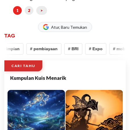
1
2
>
Atur, Baru Temukan
TAG
l impian
# pembiayaan
# BRI
# Expo
# mobil i
CARI TAHU
Kumpulan Kuis Menarik