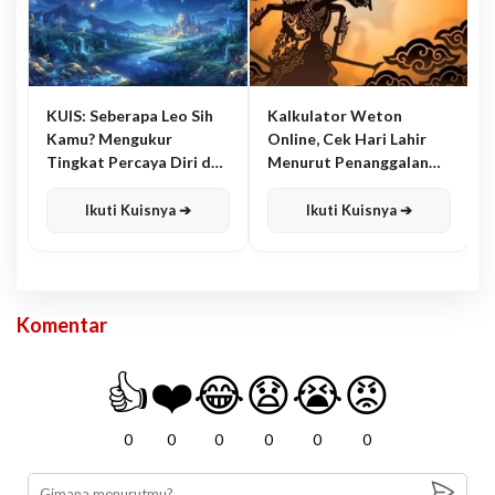
KUIS: Seberapa Leo Sih
Kalkulator Weton
Kamu? Mengukur
Online, Cek Hari Lahir
Tingkat Percaya Diri dan
Menurut Penanggalan
Karisma
Jawa
Ikuti Kuisnya ➔
Ikuti Kuisnya ➔
Komentar
👍
❤️
😂
😧
😭
😡
0
0
0
0
0
0