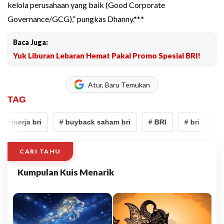
kelola perusahaan yang baik (Good Corporate
Governance/GCG),” pungkas Dhanny.***
Baca Juga:
Yuk Liburan Lebaran Hemat Pakai Promo Spesial BRI!
Atur, Baru Temukan
TAG
 kinerja bri
# buyback saham bri
# BRI
# bri
# s
CARI TAHU
Kumpulan Kuis Menarik