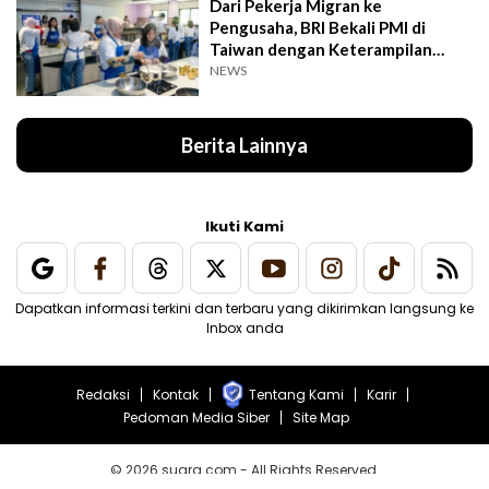
Dari Pekerja Migran ke
Pengusaha, BRI Bekali PMI di
Taiwan dengan Keterampilan
Bisnis
NEWS
Berita Lainnya
Ikuti Kami
Dapatkan informasi terkini dan terbaru yang dikirimkan langsung ke
Inbox anda
Redaksi
Kontak
Tentang Kami
Karir
Pedoman Media Siber
Site Map
© 2026 suara.com - All Rights Reserved.