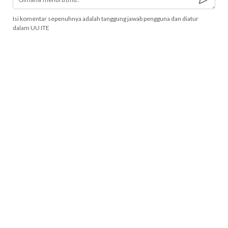
Isi komentar sepenuhnya adalah tanggung jawab pengguna dan diatur
dalam UU ITE