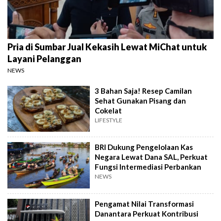
Pria di Sumbar Jual Kekasih Lewat MiChat untuk
Layani Pelanggan
NEWS
3 Bahan Saja! Resep Camilan
Sehat Gunakan Pisang dan
Cokelat
LIFESTYLE
BRI Dukung Pengelolaan Kas
Negara Lewat Dana SAL, Perkuat
Fungsi Intermediasi Perbankan
NEWS
Pengamat Nilai Transformasi
Danantara Perkuat Kontribusi