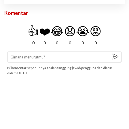
Komentar
👍
❤️
😂
😧
😭
😡
0
0
0
0
0
0
Isi komentar sepenuhnya adalah tanggung jawab pengguna dan diatur
dalam UU ITE