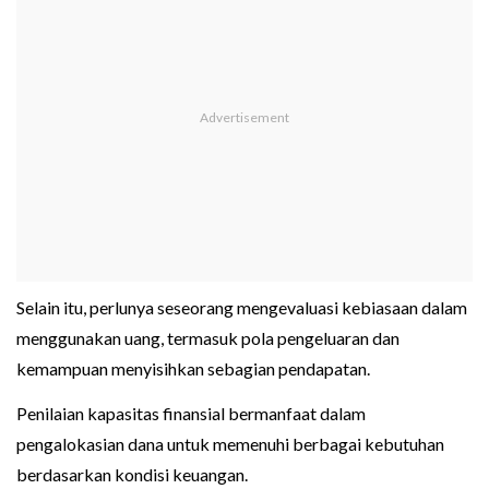
Selain itu, perlunya seseorang mengevaluasi kebiasaan dalam
menggunakan uang, termasuk pola pengeluaran dan
kemampuan menyisihkan sebagian pendapatan.
Penilaian kapasitas finansial bermanfaat dalam
pengalokasian dana untuk memenuhi berbagai kebutuhan
berdasarkan kondisi keuangan.