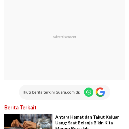
Ikuti berita terkini Suara.com di:
Berita Terkait
Antara Hemat dan Takut Keluar
Uang: Saat Belanja Bikin Kita
Merasa Bersalah