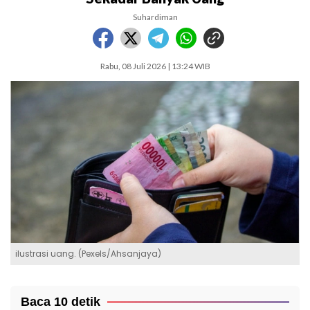
Suhardiman
Rabu, 08 Juli 2026 | 13:24 WIB
ilustrasi uang. (Pexels/Ahsanjaya)
Baca 10 detik