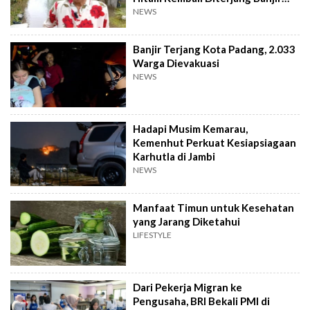
Parah
NEWS
Banjir Terjang Kota Padang, 2.033
Warga Dievakuasi
NEWS
Hadapi Musim Kemarau,
Kemenhut Perkuat Kesiapsiagaan
Karhutla di Jambi
NEWS
Manfaat Timun untuk Kesehatan
yang Jarang Diketahui
LIFESTYLE
Dari Pekerja Migran ke
Pengusaha, BRI Bekali PMI di