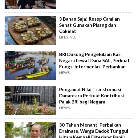
3 Bahan Saja! Resep Camilan
Sehat Gunakan Pisang dan
Cokelat
LIFESTYLE
BRI Dukung Pengelolaan Kas
Negara Lewat Dana SAL, Perkuat
Fungsi Intermediasi Perbankan
NEWS
Pengamat Nilai Transformasi
Danantara Perkuat Kontribusi
Pajak BRI bagi Negara
NEWS
30 Tahun Menanti Perbaikan
Drainase, Warga Dadok Tunggul
Hitam Kembali Diterjang Banjir