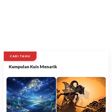
CARI TAHU
Kumpulan Kuis Menarik