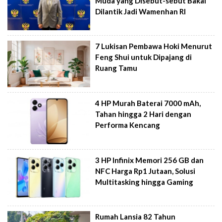
Muda yang Disebut-sebut Bakal
Dilantik Jadi Wamenhan RI
7 Lukisan Pembawa Hoki Menurut
Feng Shui untuk Dipajang di
Ruang Tamu
4 HP Murah Baterai 7000 mAh,
Tahan hingga 2 Hari dengan
Performa Kencang
3 HP Infinix Memori 256 GB dan
NFC Harga Rp1 Jutaan, Solusi
Multitasking hingga Gaming
Rumah Lansia 82 Tahun