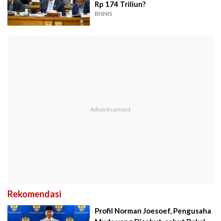
Rp 174 Triliun?
BISNIS
Rekomendasi
Profil Norman Joesoef, Pengusaha