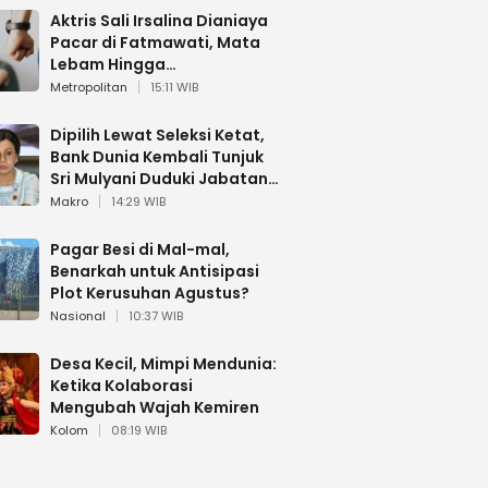
Aktris Sali Irsalina Dianiaya
Pacar di Fatmawati, Mata
Lebam Hingga
Diselamatkan Polantas
Metropolitan
15:11 WIB
Dipilih Lewat Seleksi Ketat,
Bank Dunia Kembali Tunjuk
Sri Mulyani Duduki Jabatan
Strategis
Makro
14:29 WIB
Pagar Besi di Mal-mal,
Benarkah untuk Antisipasi
Plot Kerusuhan Agustus?
Nasional
10:37 WIB
Desa Kecil, Mimpi Mendunia:
Ketika Kolaborasi
Mengubah Wajah Kemiren
Kolom
08:19 WIB