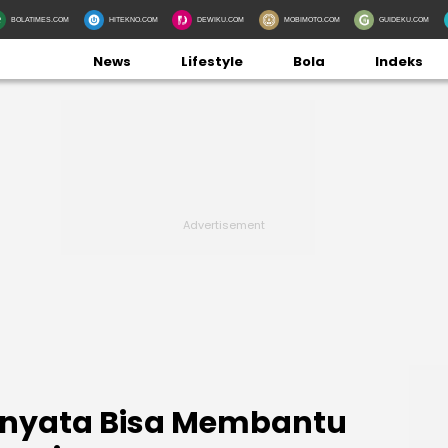
BOLATIMES.COM
HITEKNO.COM
DEWIKU.COM
MOBIMOTO.COM
GUIDEKU.COM
News
Lifestyle
Bola
Indeks
ernyata Bisa Membantu