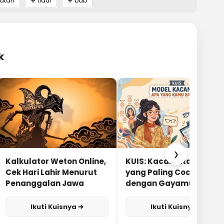
atan
# tidur
# bab
k
❯
Kalkulator Weton Online,
KUIS: Kacamata Apa
Cek Hari Lahir Menurut
yang Paling Cocok
Penanggalan Jawa
dengan Gayamu?
Ikuti Kuisnya ➔
Ikuti Kuisnya ➔