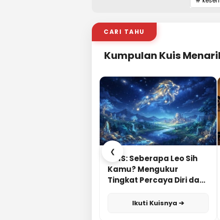
# keseh
CARI TAHU
Kumpulan Kuis Menari
❮
KUIS: Seberapa Leo Sih
Kamu? Mengukur
Tingkat Percaya Diri dan
Karisma
Ikuti Kuisnya ➔