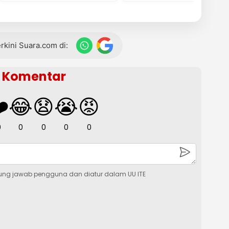
terkini Suara.com di:
Komentar
️
😂
😧
😭
😡
0
0
0
0
0
ung jawab pengguna dan diatur dalam UU ITE