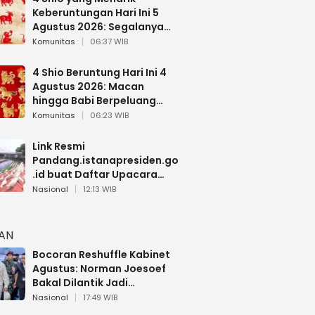
Keberuntungan Hari Ini 5
Agustus 2026: Segalanya
Berjalan Lancar
Komunitas
06:37 WIB
4 Shio Beruntung Hari Ini 4
Agustus 2026: Macan
hingga Babi Berpeluang
Dapat Kabar Baik
Komunitas
06:23 WIB
Link Resmi
Pandang.istanapresiden.go
.id buat Daftar Upacara
Bendera HUT RI di Istana
Nasional
12:13 WIB
Negara
HAN
Bocoran Reshuffle Kabinet
Agustus: Norman Joesoef
Bakal Dilantik Jadi
Wamenhan RI
Nasional
17:49 WIB