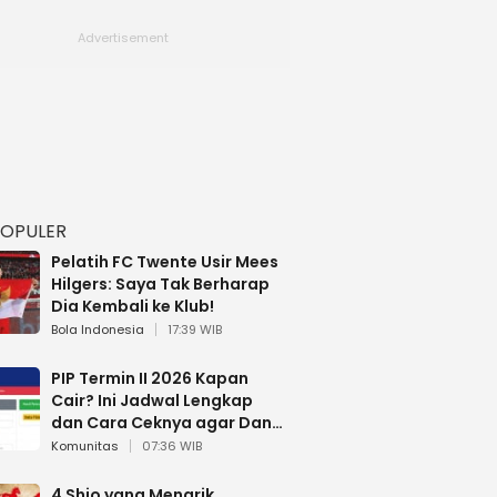
POPULER
Pelatih FC Twente Usir Mees
Hilgers: Saya Tak Berharap
Dia Kembali ke Klub!
Bola Indonesia
17:39 WIB
PIP Termin II 2026 Kapan
Cair? Ini Jadwal Lengkap
dan Cara Ceknya agar Dana
Tidak Hangus!
Komunitas
07:36 WIB
4 Shio yang Menarik