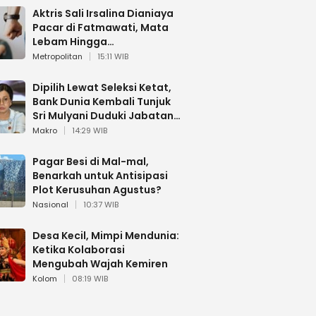
Aktris Sali Irsalina Dianiaya
Pacar di Fatmawati, Mata
Lebam Hingga
Diselamatkan Polantas
Metropolitan
15:11 WIB
Dipilih Lewat Seleksi Ketat,
Bank Dunia Kembali Tunjuk
Sri Mulyani Duduki Jabatan
Strategis
Makro
14:29 WIB
Pagar Besi di Mal-mal,
Benarkah untuk Antisipasi
Plot Kerusuhan Agustus?
Nasional
10:37 WIB
Desa Kecil, Mimpi Mendunia:
Ketika Kolaborasi
Mengubah Wajah Kemiren
Kolom
08:19 WIB