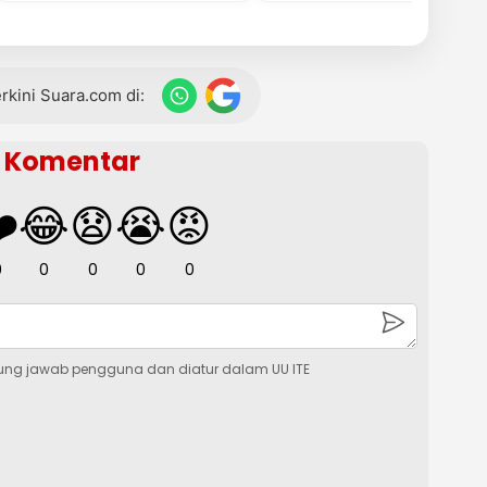
terkini Suara.com di:
Komentar
️
😂
😧
😭
😡
0
0
0
0
0
ung jawab pengguna dan diatur dalam UU ITE