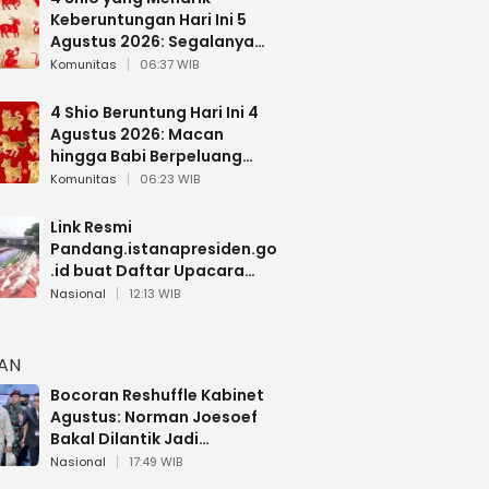
Keberuntungan Hari Ini 5
Agustus 2026: Segalanya
Berjalan Lancar
Komunitas
06:37 WIB
4 Shio Beruntung Hari Ini 4
Agustus 2026: Macan
hingga Babi Berpeluang
Dapat Kabar Baik
Komunitas
06:23 WIB
Link Resmi
Pandang.istanapresiden.go
.id buat Daftar Upacara
Bendera HUT RI di Istana
Nasional
12:13 WIB
Negara
HAN
Bocoran Reshuffle Kabinet
Agustus: Norman Joesoef
Bakal Dilantik Jadi
Wamenhan RI
Nasional
17:49 WIB