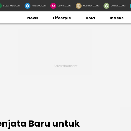
BOLATIMES.COM
HITEKNO.COM
DEWIKU.COM
MOBIMOTO.COM
GUIDEKU.COM
News
Lifestyle
Bola
Indeks
enjata Baru untuk