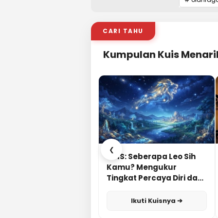
CARI TAHU
Kumpulan Kuis Menari
❮
KUIS: Seberapa Leo Sih
Kamu? Mengukur
Tingkat Percaya Diri dan
Karisma
Ikuti Kuisnya ➔