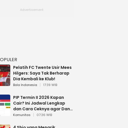
POPULER
Pelatih FC Twente Usir Mees
Hilgers: Saya Tak Berharap
Dia Kembali ke Klub!
Bola Indonesia
17:39 WIB
PIP Termin II 2026 Kapan
Cair? Ini Jadwal Lengkap
dan Cara Ceknya agar Dana
Tidak Hangus!
Komunitas
07:36 WIB
4 Shio yang Menarik