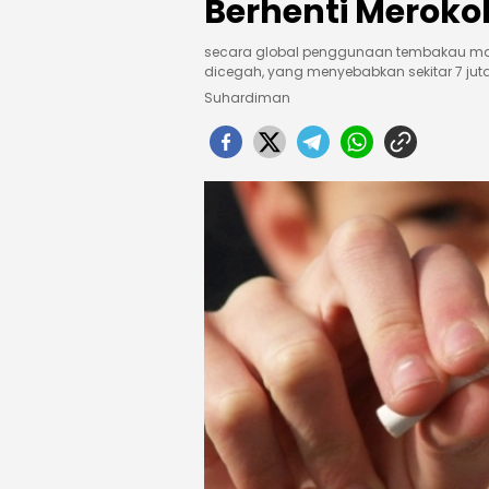
Berhenti Meroko
secara global penggunaan tembakau ma
dicegah, yang menyebabkan sekitar 7 jut
Suhardiman