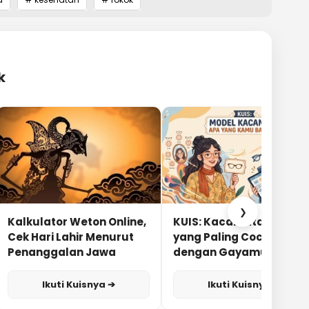
k
❯
Kalkulator Weton Online,
KUIS: Kacamata Apa
Cek Hari Lahir Menurut
yang Paling Cocok
Penanggalan Jawa
dengan Gayamu?
Ikuti Kuisnya ➔
Ikuti Kuisnya ➔