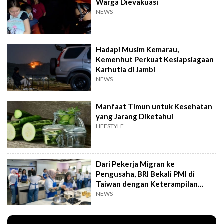
Warga Dievakuasi
NEWS
Hadapi Musim Kemarau,
Kemenhut Perkuat Kesiapsiagaan
Karhutla di Jambi
NEWS
Manfaat Timun untuk Kesehatan
yang Jarang Diketahui
LIFESTYLE
Dari Pekerja Migran ke
Pengusaha, BRI Bekali PMI di
Taiwan dengan Keterampilan
Bisnis
NEWS