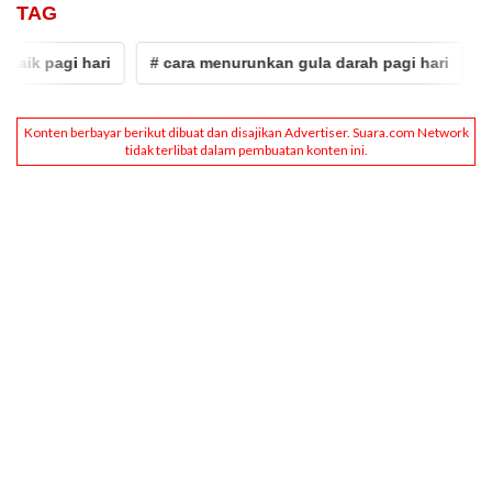
TAG
k pagi hari
# cara menurunkan gula darah pagi hari
# gu