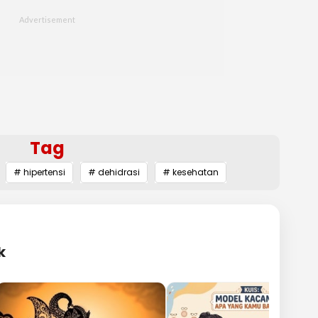
Tag
# hipertensi
# dehidrasi
# kesehatan
k