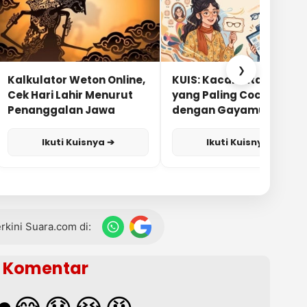
❯
Kalkulator Weton Online,
KUIS: Kacamata Apa
Cek Hari Lahir Menurut
yang Paling Cocok
Penanggalan Jawa
dengan Gayamu?
Ikuti Kuisnya ➔
Ikuti Kuisnya ➔
terkini Suara.com di:
Komentar