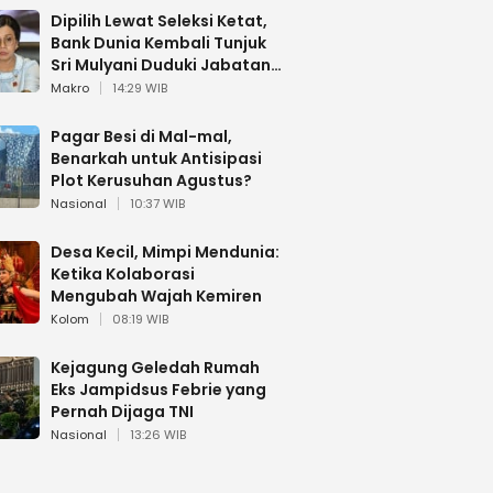
Dipilih Lewat Seleksi Ketat,
Bank Dunia Kembali Tunjuk
Sri Mulyani Duduki Jabatan
Strategis
Makro
14:29 WIB
Pagar Besi di Mal-mal,
Benarkah untuk Antisipasi
Plot Kerusuhan Agustus?
Nasional
10:37 WIB
Desa Kecil, Mimpi Mendunia:
Ketika Kolaborasi
Mengubah Wajah Kemiren
Kolom
08:19 WIB
Kejagung Geledah Rumah
Eks Jampidsus Febrie yang
Pernah Dijaga TNI
Nasional
13:26 WIB