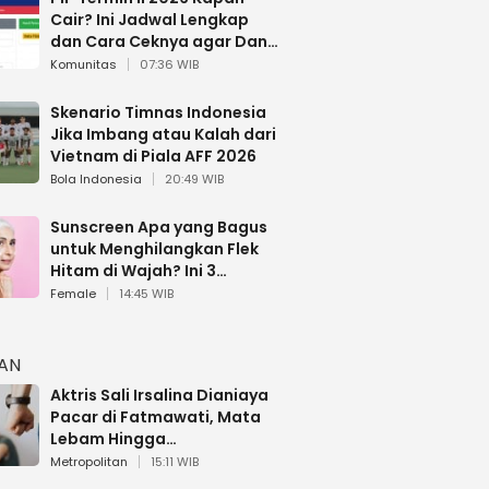
Cair? Ini Jadwal Lengkap
dan Cara Ceknya agar Dana
Tidak Hangus!
Komunitas
07:36 WIB
Skenario Timnas Indonesia
Jika Imbang atau Kalah dari
Vietnam di Piala AFF 2026
Bola Indonesia
20:49 WIB
Sunscreen Apa yang Bagus
untuk Menghilangkan Flek
Hitam di Wajah? Ini 3
Rekomendasi sesuai Review
Female
14:45 WIB
HAN
Aktris Sali Irsalina Dianiaya
Pacar di Fatmawati, Mata
Lebam Hingga
Diselamatkan Polantas
Metropolitan
15:11 WIB