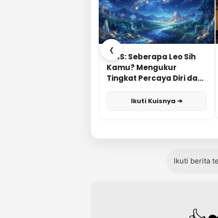
❮
KUIS: Seberapa Leo Sih
Kamu? Mengukur
Tingkat Percaya Diri dan
Karisma
Ikuti Kuisnya ➔
Ikuti berita 