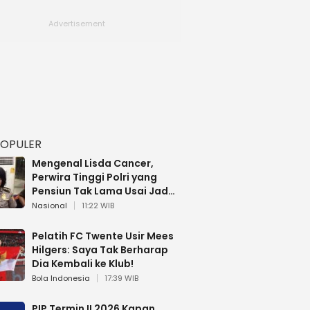
POPULER
Mengenal Lisda Cancer,
Perwira Tinggi Polri yang
Pensiun Tak Lama Usai Jadi
Brigjen
Nasional
11:22 WIB
Pelatih FC Twente Usir Mees
Hilgers: Saya Tak Berharap
Dia Kembali ke Klub!
Bola Indonesia
17:39 WIB
PIP Termin II 2026 Kapan