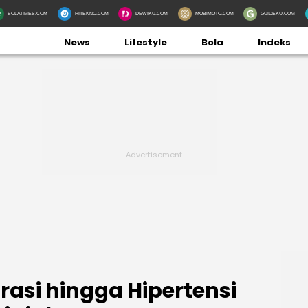
BOLATIMES.COM
HITEKNO.COM
DEWIKU.COM
MOBIMOTO.COM
GUIDEKU.COM
News
Lifestyle
Bola
Indeks
asi hingga Hipertensi