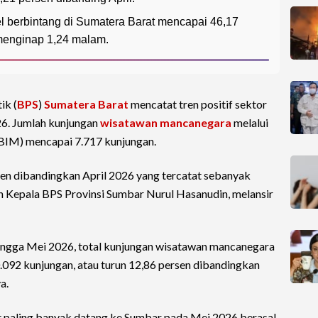
l berbintang di Sumatera Barat mencapai 46,17
menginap 1,24 malam.
ik (
BPS
)
Sumatera Barat
mencatat tren positif sektor
6. Jumlah kunjungan
wisatawan mancanegara
melalui
BIM) mencapai 7.717 kunjungan.
en dibandingkan April 2026 yang tercatat sebanyak
eh Kepala BPS Provinsi Sumbar Nurul Hasanudin, melansir
hingga Mei 2026, total kunjungan wisatawan mancanegara
092 kunjungan, atau turun 12,86 persen dibandingkan
a.
 paling banyak datang ke Sumbar pada Mei 2026 berasal