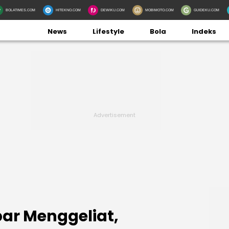
BOLATIMES.COM
HITEKNO.COM
DEWIKU.COM
MOBIMOTO.COM
GUIDEKU.COM
News
Lifestyle
Bola
Indeks
ar Menggeliat,