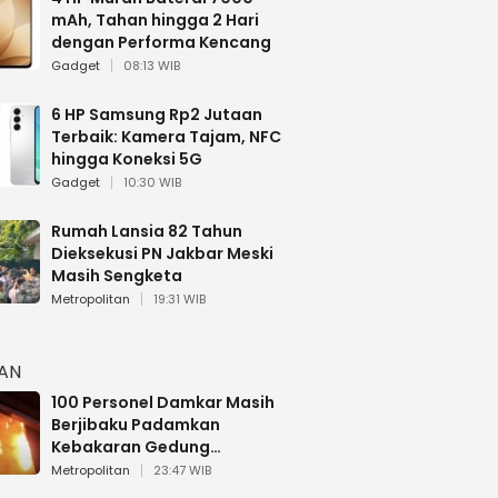
mAh, Tahan hingga 2 Hari
dengan Performa Kencang
Gadget
08:13 WIB
6 HP Samsung Rp2 Jutaan
Terbaik: Kamera Tajam, NFC
hingga Koneksi 5G
Gadget
10:30 WIB
Rumah Lansia 82 Tahun
Dieksekusi PN Jakbar Meski
Masih Sengketa
Metropolitan
19:31 WIB
HAN
100 Personel Damkar Masih
Berjibaku Padamkan
Kebakaran Gedung
Bapenda DKI
Metropolitan
23:47 WIB