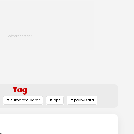
Tag
# sumatera barat
# bps
# pariwisata
k