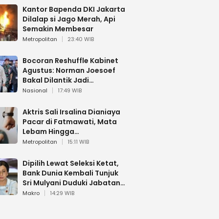
Kantor Bapenda DKI Jakarta
Dilalap si Jago Merah, Api
Semakin Membesar
Metropolitan
23:40 WIB
Bocoran Reshuffle Kabinet
Agustus: Norman Joesoef
Bakal Dilantik Jadi
Wamenhan RI
Nasional
17:49 WIB
Aktris Sali Irsalina Dianiaya
Pacar di Fatmawati, Mata
Lebam Hingga
Diselamatkan Polantas
Metropolitan
15:11 WIB
Dipilih Lewat Seleksi Ketat,
Bank Dunia Kembali Tunjuk
Sri Mulyani Duduki Jabatan
Strategis
Makro
14:29 WIB