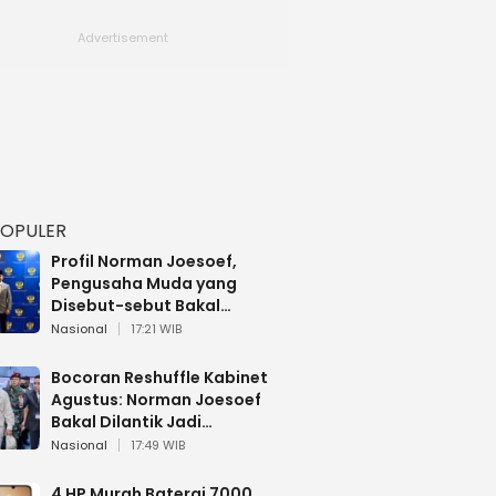
POPULER
Profil Norman Joesoef,
Pengusaha Muda yang
Disebut-sebut Bakal
Dilantik Jadi Wamenhan RI
Nasional
17:21 WIB
Bocoran Reshuffle Kabinet
Agustus: Norman Joesoef
Bakal Dilantik Jadi
Wamenhan RI
Nasional
17:49 WIB
4 HP Murah Baterai 7000