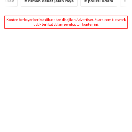
 anak
# rumah dekat jalan raya
# polusi udara
# kes