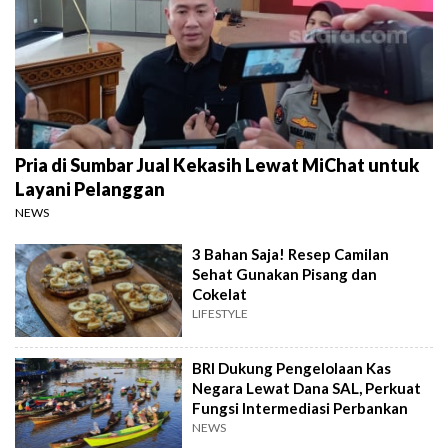
Pria di Sumbar Jual Kekasih Lewat MiChat untuk
Layani Pelanggan
NEWS
3 Bahan Saja! Resep Camilan
Sehat Gunakan Pisang dan
Cokelat
LIFESTYLE
BRI Dukung Pengelolaan Kas
Negara Lewat Dana SAL, Perkuat
Fungsi Intermediasi Perbankan
NEWS