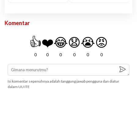
Komentar
👍
❤️
😂
😧
😭
😡
0
0
0
0
0
0
Isi komentar sepenuhnya adalah tanggung jawab pengguna dan diatur
dalam UU ITE