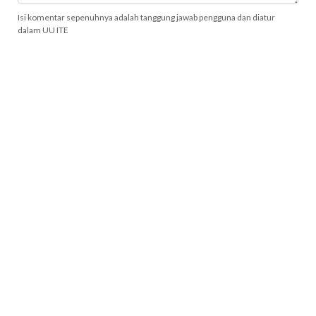
Isi komentar sepenuhnya adalah tanggung jawab pengguna dan diatur
dalam UU ITE