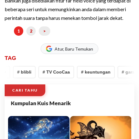
Bahkan juga disediakan fitur far field voice yang terdapat di
beberapa seri untuk memungkinkan anda dalam memberi
perintah suara tanpa harus menekan tombol jarak dekat.
1
2
>
Atur, Baru Temukan
TAG
tv
# blibli
# TV CooCaa
# keuntungan
# garansi
CARI TAHU
Kumpulan Kuis Menarik