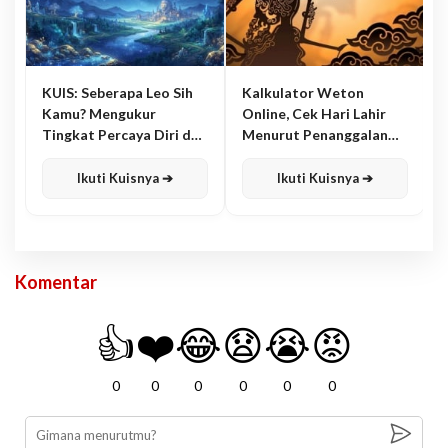
KUIS: Seberapa Leo Sih
Kalkulator Weton
Kamu? Mengukur
Online, Cek Hari Lahir
Tingkat Percaya Diri dan
Menurut Penanggalan
Karisma
Jawa
Ikuti Kuisnya ➔
Ikuti Kuisnya ➔
Komentar
👍
❤️
😂
😧
😭
😡
0
0
0
0
0
0