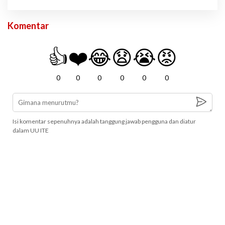
Komentar
👍
❤️
😂
😧
😭
😡
0
0
0
0
0
0
Isi komentar sepenuhnya adalah tanggung jawab pengguna dan diatur
dalam UU ITE