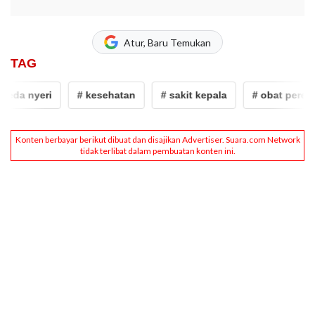
Atur, Baru Temukan
TAG
eda nyeri
# kesehatan
# sakit kepala
# obat pereda 