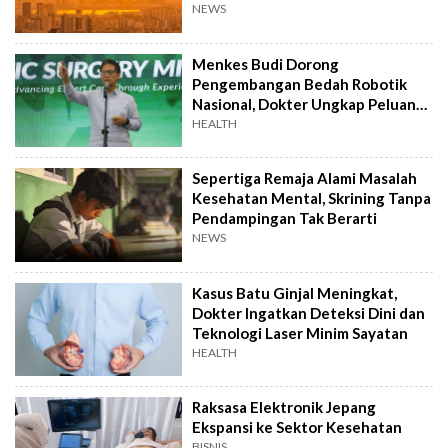
NEWS
Menkes Budi Dorong
Pengembangan Bedah Robotik
Nasional, Dokter Ungkap Peluang
Pembiayaan BPJS
HEALTH
Sepertiga Remaja Alami Masalah
Kesehatan Mental, Skrining Tanpa
Pendampingan Tak Berarti
NEWS
Kasus Batu Ginjal Meningkat,
Dokter Ingatkan Deteksi Dini dan
Teknologi Laser Minim Sayatan
HEALTH
Raksasa Elektronik Jepang
Ekspansi ke Sektor Kesehatan
BISNIS