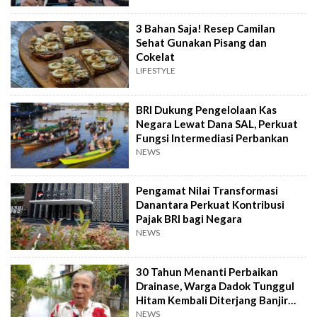
3 Bahan Saja! Resep Camilan
Sehat Gunakan Pisang dan
Cokelat
LIFESTYLE
BRI Dukung Pengelolaan Kas
Negara Lewat Dana SAL, Perkuat
Fungsi Intermediasi Perbankan
NEWS
Pengamat Nilai Transformasi
Danantara Perkuat Kontribusi
Pajak BRI bagi Negara
NEWS
30 Tahun Menanti Perbaikan
Drainase, Warga Dadok Tunggul
Hitam Kembali Diterjang Banjir
Parah
NEWS