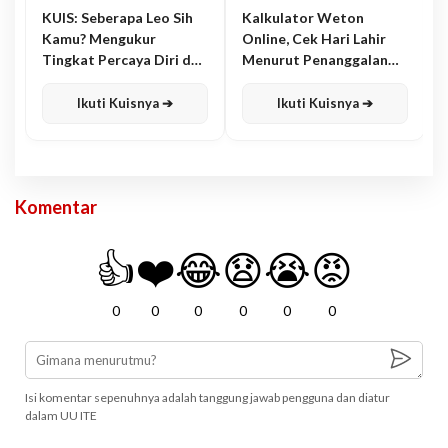
KUIS: Seberapa Leo Sih
Kalkulator Weton
Kamu? Mengukur
Online, Cek Hari Lahir
Tingkat Percaya Diri dan
Menurut Penanggalan
Karisma
Jawa
Ikuti Kuisnya ➔
Ikuti Kuisnya ➔
Komentar
👍
❤️
😂
😧
😭
😡
0
0
0
0
0
0
Isi komentar sepenuhnya adalah tanggung jawab pengguna dan diatur
dalam UU ITE