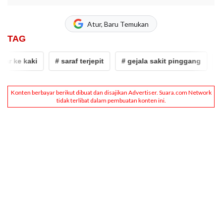
Atur, Baru Temukan
TAG
ke kaki
# saraf terjepit
# gejala sakit pinggang
# Ny