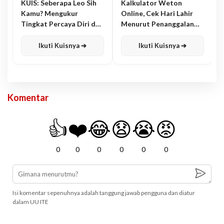
KUIS: Seberapa Leo Sih
Kalkulator Weton
Kamu? Mengukur
Online, Cek Hari Lahir
Tingkat Percaya Diri dan
Menurut Penanggalan
Karisma
Jawa
Ikuti Kuisnya ➔
Ikuti Kuisnya ➔
Komentar
👍
❤️
😂
😧
😭
😡
0
0
0
0
0
0
Isi komentar sepenuhnya adalah tanggung jawab pengguna dan diatur
dalam UU ITE