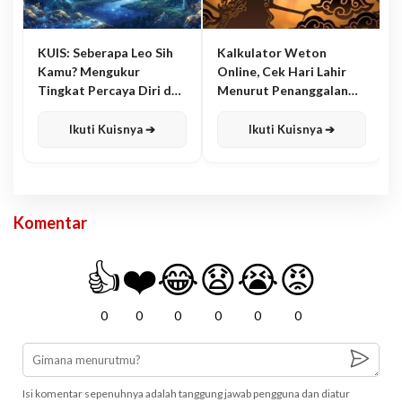
KUIS: Seberapa Leo Sih
Kalkulator Weton
Kamu? Mengukur
Online, Cek Hari Lahir
Tingkat Percaya Diri dan
Menurut Penanggalan
Karisma
Jawa
Ikuti Kuisnya ➔
Ikuti Kuisnya ➔
Komentar
👍
❤️
😂
😧
😭
😡
0
0
0
0
0
0
Isi komentar sepenuhnya adalah tanggung jawab pengguna dan diatur