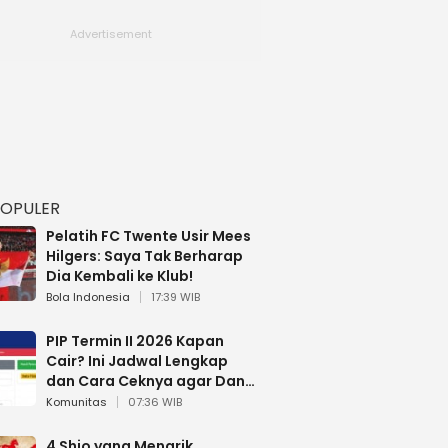
POPULER
Pelatih FC Twente Usir Mees
Hilgers: Saya Tak Berharap
Dia Kembali ke Klub!
Bola Indonesia
17:39 WIB
PIP Termin II 2026 Kapan
Cair? Ini Jadwal Lengkap
dan Cara Ceknya agar Dana
Tidak Hangus!
Komunitas
07:36 WIB
4 Shio yang Menarik