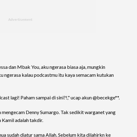
sa dan Mbak You, aku ngerasa biasa aja, mungkin
u ngerasa kalau podcastmu itu kaya semacam kutukan
st lagi! Paham sampai di sini?!," ucap akun @becekge**.
an mengecam Denny Sumargo. Tak sedikit warganet yang
Kamil adalah takdir.
ua sudah diatur sama Allah. Sebelum kita dilahirkn ke