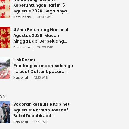
Keberuntungan Hari Ini 5
Agustus 2026: Segalanya
Berjalan Lancar
Komunitas
06:37 WIB
4 Shio Beruntung Hari Ini 4
Agustus 2026: Macan
hingga Babi Berpeluang
Dapat Kabar Baik
Komunitas
06:23 WIB
Link Resmi
Pandang.istanapresiden.go
.id buat Daftar Upacara
Bendera HUT RI di Istana
Nasional
12:13 WIB
Negara
HAN
Bocoran Reshuffle Kabinet
Agustus: Norman Joesoef
Bakal Dilantik Jadi
Wamenhan RI
Nasional
17:49 WIB