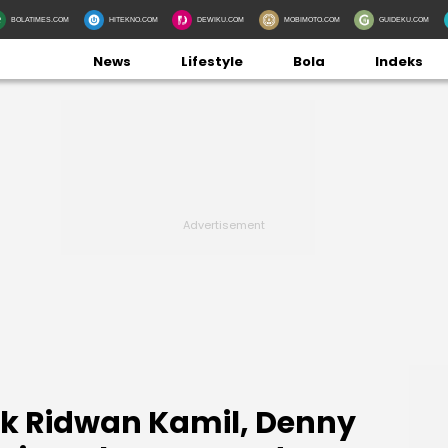
BOLATIMES.COM
HITEKNO.COM
DEWIKU.COM
MOBIMOTO.COM
GUIDEKU.COM
News
Lifestyle
Bola
Indeks
k Ridwan Kamil, Denny