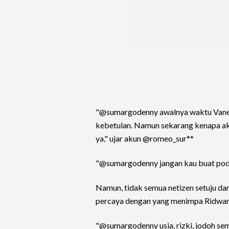
"@sumargodenny awalnya waktu Vanes
kebetulan. Namun sekarang kenapa ak
ya," ujar akun @romeo_sur**
"@sumargodenny jangan kau buat podca
Namun, tidak semua netizen setuju d
percaya dengan yang menimpa Ridwan 
"@sumargodenny usia, rizki, jodoh sem