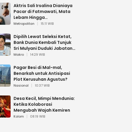
Aktris Sali Irsalina Dianiaya
Pacar di Fatmawati, Mata
Lebam Hingga
Diselamatkan Polantas
Metropolitan
15:11 WIB
Dipilih Lewat Seleksi Ketat,
Bank Dunia Kembali Tunjuk
Sri Mulyani Duduki Jabatan
Strategis
Makro
14:29 WIB
Pagar Besi di Mal-mal,
Benarkah untuk Antisipasi
Plot Kerusuhan Agustus?
Nasional
10:37 WIB
Desa Kecil, Mimpi Mendunia:
Ketika Kolaborasi
Mengubah Wajah Kemiren
Kolom
08:19 WIB