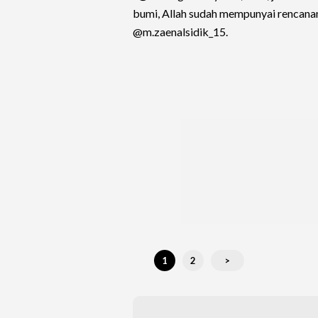
bumi, Allah sudah mempunyai rencanan
@m.zaenalsidik_15.
1
2
>