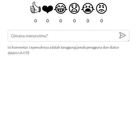
👍
❤️
😂
😧
😭
😡
0
0
0
0
0
0
Isi komentar sepenuhnya adalah tanggung jawab pengguna dan diatur
dalam UU ITE