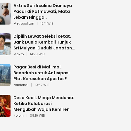
Aktris Sali Irsalina Dianiaya
Pacar di Fatmawati, Mata
Lebam Hingga
Diselamatkan Polantas
Metropolitan
15:11 WIB
Dipilih Lewat Seleksi Ketat,
Bank Dunia Kembali Tunjuk
Sri Mulyani Duduki Jabatan
Strategis
Makro
14:29 WIB
Pagar Besi di Mal-mal,
Benarkah untuk Antisipasi
Plot Kerusuhan Agustus?
Nasional
10:37 WIB
Desa Kecil, Mimpi Mendunia:
Ketika Kolaborasi
Mengubah Wajah Kemiren
Kolom
08:19 WIB