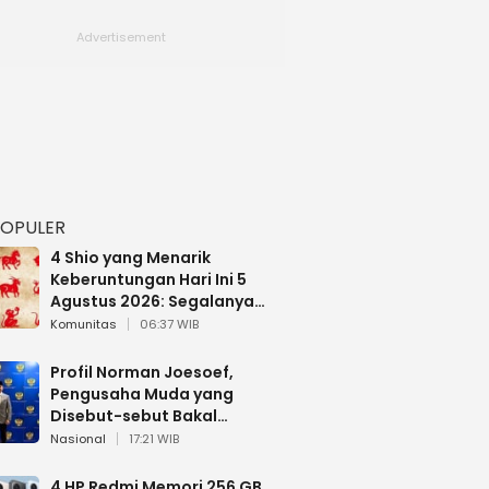
POPULER
4 Shio yang Menarik
Keberuntungan Hari Ini 5
Agustus 2026: Segalanya
Berjalan Lancar
Komunitas
06:37 WIB
Profil Norman Joesoef,
Pengusaha Muda yang
Disebut-sebut Bakal
Dilantik Jadi Wamenhan RI
Nasional
17:21 WIB
4 HP Redmi Memori 256 GB