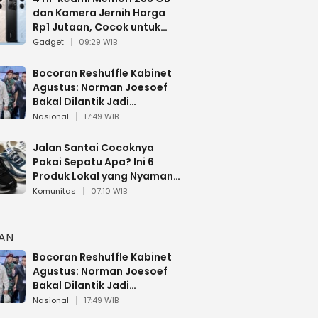
dan Kamera Jernih Harga
Rp1 Jutaan, Cocok untuk
Multitasking
Gadget
09:29 WIB
Bocoran Reshuffle Kabinet
Agustus: Norman Joesoef
Bakal Dilantik Jadi
Wamenhan RI
Nasional
17:49 WIB
Jalan Santai Cocoknya
Pakai Sepatu Apa? Ini 6
Produk Lokal yang Nyaman
Buat 17 Agustusan
Komunitas
07:10 WIB
HAN
Bocoran Reshuffle Kabinet
Agustus: Norman Joesoef
Bakal Dilantik Jadi
Wamenhan RI
Nasional
17:49 WIB