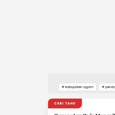
# kabupaten agam
# penda
CARI TAHU