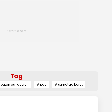
Tag
patan asli daerah
# pad
# sumatera barat