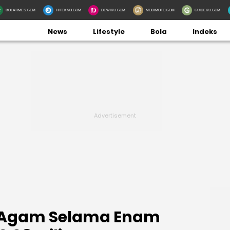
BOLATIMES.COM
HITEKNO.COM
DEWIKU.COM
MOBIMOTO.COM
GUIDEKU.COM
News
Lifestyle
Bola
Indeks
 Agam Selama Enam