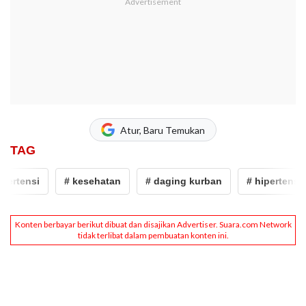
Atur, Baru Temukan
TAG
ertensi
# kesehatan
# daging kurban
# hipertensi