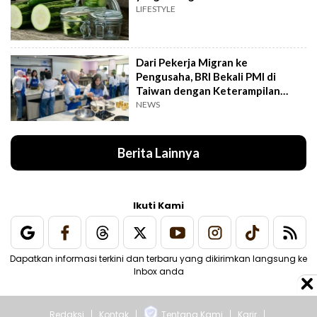
LIFESTYLE
Dari Pekerja Migran ke
Pengusaha, BRI Bekali PMI di
Taiwan dengan Keterampilan
Bisnis
NEWS
Berita Lainnya
Ikuti Kami
Dapatkan informasi terkini dan terbaru yang dikirimkan langsung ke
Inbox anda
Redaksi
Kontak
Tentang Kami
Karir