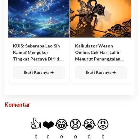
KUIS: Seberapa Leo Sih
Kalkulator Weton
Kamu? Mengukur
Online, Cek Hari Lahir
Tingkat Percaya Diri dan
Menurut Penanggalan
Karisma
Jawa
Ikuti Kuisnya ➔
Ikuti Kuisnya ➔
Komentar
👍
❤️
😂
😧
😭
😡
0
0
0
0
0
0