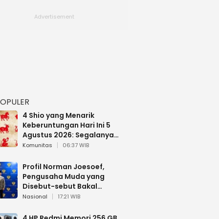
POPULER
4 Shio yang Menarik
Keberuntungan Hari Ini 5
Agustus 2026: Segalanya
Berjalan Lancar
Komunitas
06:37 WIB
Profil Norman Joesoef,
Pengusaha Muda yang
Disebut-sebut Bakal
Dilantik Jadi Wamenhan RI
Nasional
17:21 WIB
4 HP Redmi Memori 256 GB