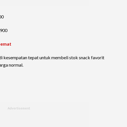
00
.900
Hemat
adi kesempatan tepat untuk membeli stok snack favorit
arga normal.