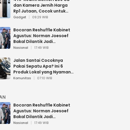
dan Kamera Jernih Harga
Rp1 Jutaan, Cocok untuk
Multitasking
Gadget
09:29 WIB
Bocoran Reshuffle Kabinet
Agustus: Norman Joesoef
Bakal Dilantik Jadi
Wamenhan RI
Nasional
17:49 WIB
Jalan Santai Cocoknya
Pakai Sepatu Apa? Ini 6
Produk Lokal yang Nyaman
Buat 17 Agustusan
Komunitas
07:10 WIB
HAN
Bocoran Reshuffle Kabinet
Agustus: Norman Joesoef
Bakal Dilantik Jadi
Wamenhan RI
Nasional
17:49 WIB