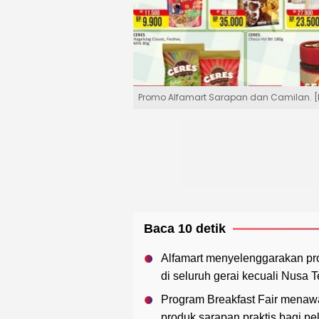
Promo Alfamart Sarapan dan Camilan. [I
Baca 10 detik
Alfamart menyelenggarakan pr
di seluruh gerai kecuali Nusa 
Program Breakfast Fair menawa
produk sarapan praktis bagi pe