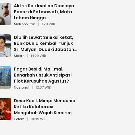
Aktris Sali Irsalina Dianiaya
Pacar di Fatmawati, Mata
Lebam Hingga
Diselamatkan Polantas
Metropolitan
15:11 WIB
Dipilih Lewat Seleksi Ketat,
Bank Dunia Kembali Tunjuk
Sri Mulyani Duduki Jabatan
Strategis
Makro
14:29 WIB
Pagar Besi di Mal-mal,
Benarkah untuk Antisipasi
Plot Kerusuhan Agustus?
Nasional
10:37 WIB
Desa Kecil, Mimpi Mendunia:
Ketika Kolaborasi
Mengubah Wajah Kemiren
Kolom
08:19 WIB