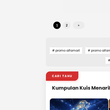
1
2
>
# promo alfamart
# promo alfama
#
CARI TAHU
Kumpulan Kuis Menari