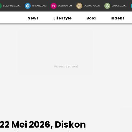
BOLATIMES.COM
HITEKNO.COM
DEWIKU.COM
MOBIMOTO.COM
GUIDEKU.COM
News
Lifestyle
Bola
Indeks
2 Mei 2026, Diskon