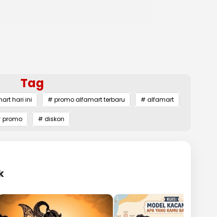
Tag
rt hari ini
# promo alfamart terbaru
# alfamart
 promo
# diskon
k