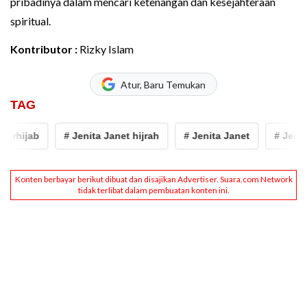
pribadinya dalam mencari ketenangan dan kesejahteraan
spiritual.
Kontributor :
Rizky Islam
Atur, Baru Temukan
TAG
erhijab
# Jenita Janet hijrah
# Jenita Janet
# Jenita 