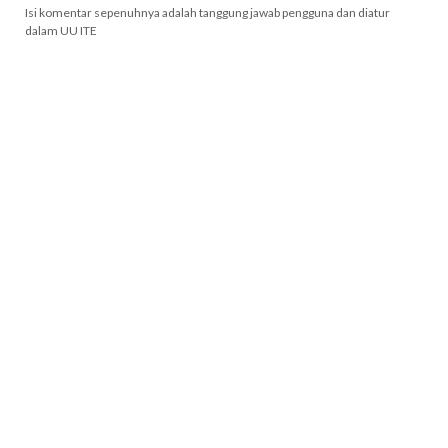
Isi komentar sepenuhnya adalah tanggung jawab pengguna dan diatur
dalam UU ITE