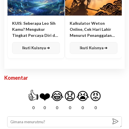
KUIS: Seberapa Leo Sih
Kalkulator Weton
Kamu? Mengukur
Online, Cek Hari Lahir
Tingkat Percaya Diri dan
Menurut Penanggalan
Karisma
Jawa
Ikuti Kuisnya ➔
Ikuti Kuisnya ➔
Komentar
👍
❤️
😂
😧
😭
😡
0
0
0
0
0
0