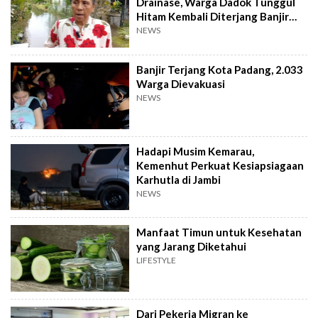
Drainase, Warga Dadok Tunggul
Hitam Kembali Diterjang Banjir
Parah
NEWS
Banjir Terjang Kota Padang, 2.033
Warga Dievakuasi
NEWS
Hadapi Musim Kemarau,
Kemenhut Perkuat Kesiapsiagaan
Karhutla di Jambi
NEWS
Manfaat Timun untuk Kesehatan
yang Jarang Diketahui
LIFESTYLE
Dari Pekerja Migran ke