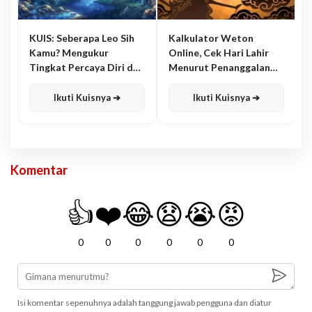
KUIS: Seberapa Leo Sih
Kalkulator Weton
Kamu? Mengukur
Online, Cek Hari Lahir
Tingkat Percaya Diri dan
Menurut Penanggalan
Karisma
Jawa
Ikuti Kuisnya ➔
Ikuti Kuisnya ➔
Komentar
👍
❤️
😂
😧
😭
😡
0
0
0
0
0
0
Isi komentar sepenuhnya adalah tanggung jawab pengguna dan diatur