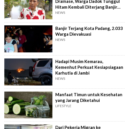
Drainase, Warga Dadok Tunggul
Hitam Kembali Diterjang Banjir
Parah
NEWS
Banjir Terjang Kota Padang, 2.033
Warga Dievakuasi
NEWS
Hadapi Musim Kemarau,
Kemenhut Perkuat Kesiapsiagaan
Karhutla di Jambi
NEWS
Manfaat Timun untuk Kesehatan
yang Jarang Diketahui
LIFESTYLE
Dari Pekerja Migran ke