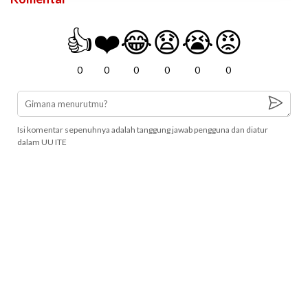
👍
❤️
😂
😧
😭
😡
0
0
0
0
0
0
Isi komentar sepenuhnya adalah tanggung jawab pengguna dan diatur
dalam UU ITE