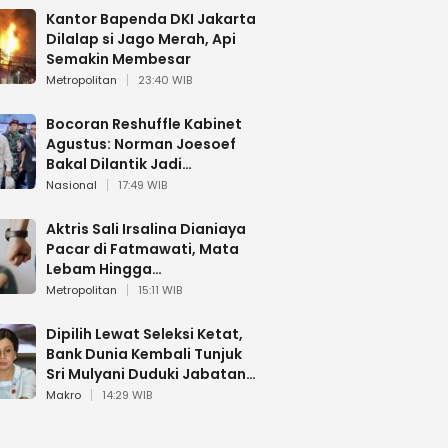
Kantor Bapenda DKI Jakarta
Dilalap si Jago Merah, Api
Semakin Membesar
Metropolitan
23:40 WIB
Bocoran Reshuffle Kabinet
Agustus: Norman Joesoef
Bakal Dilantik Jadi
Wamenhan RI
Nasional
17:49 WIB
Aktris Sali Irsalina Dianiaya
Pacar di Fatmawati, Mata
Lebam Hingga
Diselamatkan Polantas
Metropolitan
15:11 WIB
Dipilih Lewat Seleksi Ketat,
Bank Dunia Kembali Tunjuk
Sri Mulyani Duduki Jabatan
Strategis
Makro
14:29 WIB