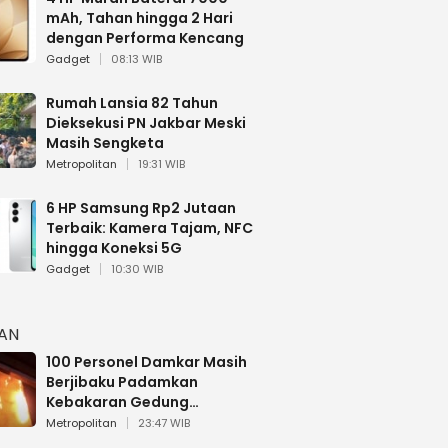
mAh, Tahan hingga 2 Hari
dengan Performa Kencang
Gadget
08:13 WIB
Rumah Lansia 82 Tahun
Dieksekusi PN Jakbar Meski
Masih Sengketa
Metropolitan
19:31 WIB
6 HP Samsung Rp2 Jutaan
Terbaik: Kamera Tajam, NFC
hingga Koneksi 5G
Gadget
10:30 WIB
HAN
100 Personel Damkar Masih
Berjibaku Padamkan
Kebakaran Gedung
Bapenda DKI
Metropolitan
23:47 WIB