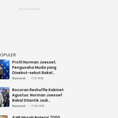
POPULER
Profil Norman Joesoef,
Pengusaha Muda yang
Disebut-sebut Bakal
Dilantik Jadi Wamenhan RI
Nasional
17:21 WIB
Bocoran Reshuffle Kabinet
Agustus: Norman Joesoef
Bakal Dilantik Jadi
Wamenhan RI
Nasional
17:49 WIB
4 HP Murah Baterai 7000