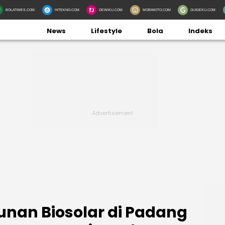
BOLATIMES.COM
HITEKNO.COM
DEWIKU.COM
MOBIMOTO.COM
GUIDEKU.COM
News
Lifestyle
Bola
Indeks
nan Biosolar di Padang