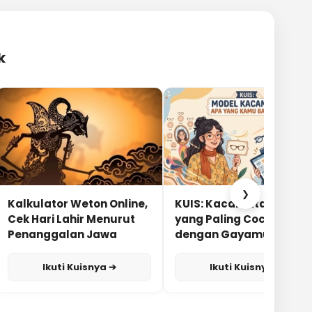
k
❯
Kalkulator Weton Online,
KUIS: Kacamata Apa
Cek Hari Lahir Menurut
yang Paling Cocok
Penanggalan Jawa
dengan Gayamu?
Ikuti Kuisnya ➔
Ikuti Kuisnya ➔