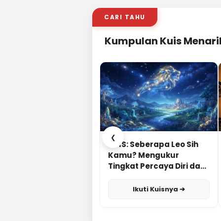
CARI TAHU
Kumpulan Kuis Menari
❮
KUIS: Seberapa Leo Sih
Kamu? Mengukur
Tingkat Percaya Diri dan
Karisma
Ikuti Kuisnya ➔