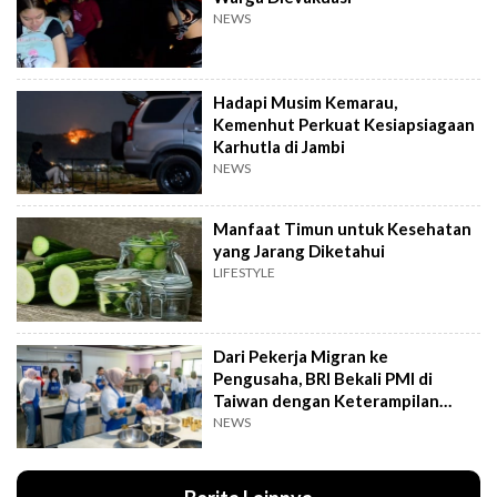
NEWS
Hadapi Musim Kemarau,
Kemenhut Perkuat Kesiapsiagaan
Karhutla di Jambi
NEWS
Manfaat Timun untuk Kesehatan
yang Jarang Diketahui
LIFESTYLE
Dari Pekerja Migran ke
Pengusaha, BRI Bekali PMI di
Taiwan dengan Keterampilan
Bisnis
NEWS