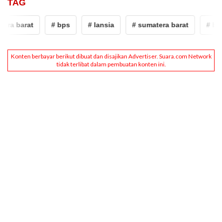
TAG
era barat
# bps
# lansia
# sumatera barat
# bps