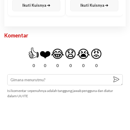
Ikuti Kuisnya ➔
Ikuti Kuisnya ➔
Komentar
👍
❤️
😂
😧
😭
😡
0
0
0
0
0
0
Isi komentar sepenuhnya adalah tanggung jawab pengguna dan diatur
dalam UU ITE