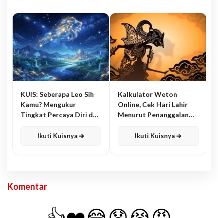
KUIS: Seberapa Leo Sih
Kalkulator Weton
Kamu? Mengukur
Online, Cek Hari Lahir
Tingkat Percaya Diri dan
Menurut Penanggalan
Karisma
Jawa
Ikuti Kuisnya ➔
Ikuti Kuisnya ➔
Komentar
👍
❤️
😂
😧
😭
😡