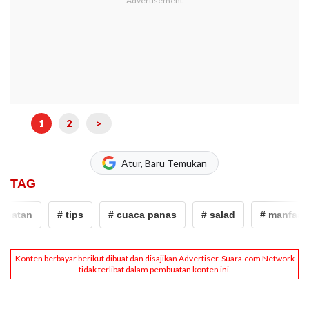
1
2
>
Atur, Baru Temukan
TAG
atan
# tips
# cuaca panas
# salad
# manfaat sa