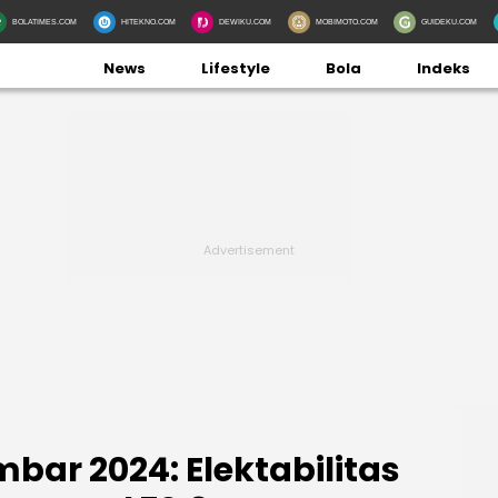
BOLATIMES.COM
HITEKNO.COM
DEWIKU.COM
MOBIMOTO.COM
GUIDEKU.COM
News
Lifestyle
Bola
Indeks
mbar 2024: Elektabilitas