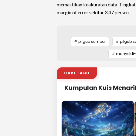
memastikan keakuratan data. Tingkat 
margin of error sekitar 3,47 persen.
# pilgub sumbar
# pilgub 
# mahyeldi
CARI TAHU
Kumpulan Kuis Menari