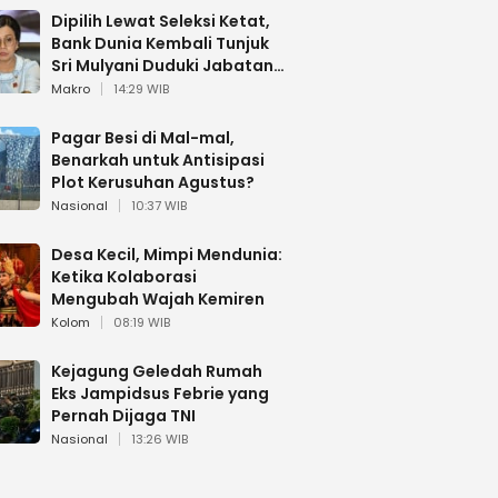
Dipilih Lewat Seleksi Ketat,
Bank Dunia Kembali Tunjuk
Sri Mulyani Duduki Jabatan
Strategis
Makro
14:29 WIB
Pagar Besi di Mal-mal,
Benarkah untuk Antisipasi
Plot Kerusuhan Agustus?
Nasional
10:37 WIB
Desa Kecil, Mimpi Mendunia:
Ketika Kolaborasi
Mengubah Wajah Kemiren
Kolom
08:19 WIB
Kejagung Geledah Rumah
Eks Jampidsus Febrie yang
Pernah Dijaga TNI
Nasional
13:26 WIB