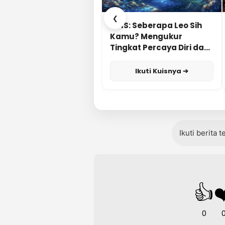
❮
KUIS: Seberapa Leo Sih
Kamu? Mengukur
Tingkat Percaya Diri dan
Karisma
Ikuti Kuisnya ➔
Ikuti berita 
👍
❤
0