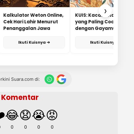
❯
Kalkulator Weton Online,
KUIS: Kacamata Apa
Cek Hari Lahir Menurut
yang Paling Cocok
Penanggalan Jawa
dengan Gayamu?
Ikuti Kuisnya ➔
Ikuti Kuisnya ➔
terkini Suara.com di:
Komentar
️
😂
😧
😭
😡
0
0
0
0
0