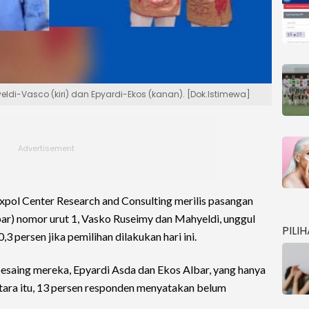
di-Vasco (kiri) dan Epyardi-Ekos (kanan). [Dok.Istimewa]
pol Center Research and Consulting merilis pasangan
ar) nomor urut 1, Vasko Ruseimy dan Mahyeldi, unggul
PILI
3 persen jika pemilihan dilakukan hari ini.
esaing mereka, Epyardi Asda dan Ekos Albar, yang hanya
tara itu, 13 persen responden menyatakan belum