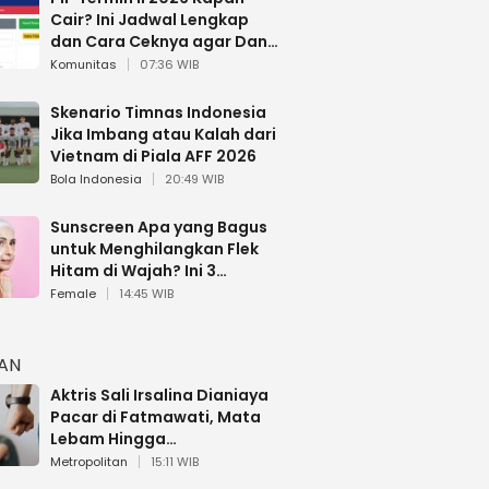
Cair? Ini Jadwal Lengkap
dan Cara Ceknya agar Dana
Tidak Hangus!
Komunitas
07:36 WIB
Skenario Timnas Indonesia
Jika Imbang atau Kalah dari
Vietnam di Piala AFF 2026
Bola Indonesia
20:49 WIB
Sunscreen Apa yang Bagus
untuk Menghilangkan Flek
Hitam di Wajah? Ini 3
Rekomendasi sesuai Review
Female
14:45 WIB
HAN
Aktris Sali Irsalina Dianiaya
Pacar di Fatmawati, Mata
Lebam Hingga
Diselamatkan Polantas
Metropolitan
15:11 WIB