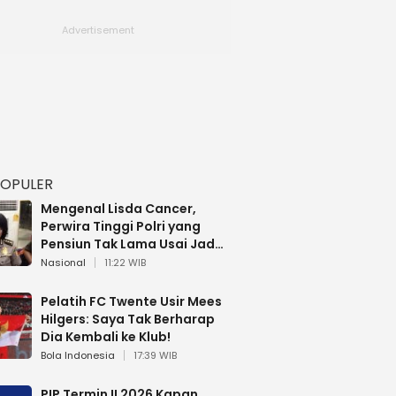
POPULER
Mengenal Lisda Cancer,
Perwira Tinggi Polri yang
Pensiun Tak Lama Usai Jadi
Brigjen
Nasional
11:22 WIB
Pelatih FC Twente Usir Mees
Hilgers: Saya Tak Berharap
Dia Kembali ke Klub!
Bola Indonesia
17:39 WIB
PIP Termin II 2026 Kapan