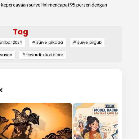
kepercayaan survei ini mencapai 95 persen dengan
Tag
sumbar 2024
# survei pilkada
# survei pilgub
-vasco
# epyardi-ekos albar
k