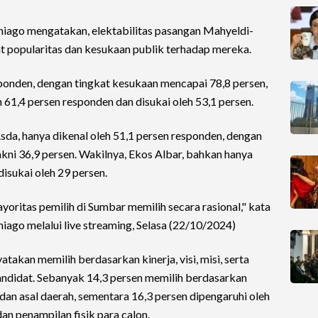
niago mengatakan, elektabilitas pasangan Mahyeldi-
t popularitas dan kesukaan publik terhadap mereka.
sponden, dengan tingkat kesukaan mencapai 78,8 persen,
61,4 persen responden dan disukai oleh 53,1 persen.
sda, hanya dikenal oleh 51,1 persen responden, dengan
akni 36,9 persen. Wakilnya, Ekos Albar, bahkan hanya
isukai oleh 29 persen.
oritas pemilih di Sumbar memilih secara rasional," kata
iago melalui live streaming, Selasa (22/10/2024)
akan memilih berdasarkan kinerja, visi, misi, serta
ndidat. Sebanyak 14,3 persen memilih berdasarkan
 dan asal daerah, sementara 16,3 persen dipengaruhi oleh
an penampilan fisik para calon.