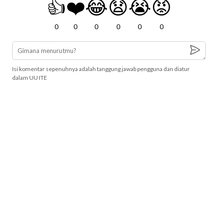
👍
❤️
😂
😧
😭
😡
0
0
0
0
0
0
Isi komentar sepenuhnya adalah tanggung jawab pengguna dan diatur
dalam UU ITE