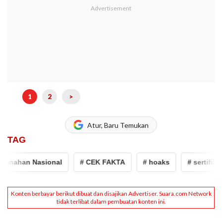
1
2
>
Atur, Baru Temukan
TAG
nahan Nasional
# CEK FAKTA
# hoaks
# sertifikat t