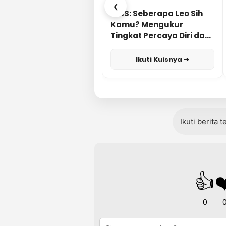
❮
KUIS: Seberapa Leo Sih
Kamu? Mengukur
Tingkat Percaya Diri dan
Karisma
Ikuti Kuisnya ➔
Ikuti berita 
👍
❤
0