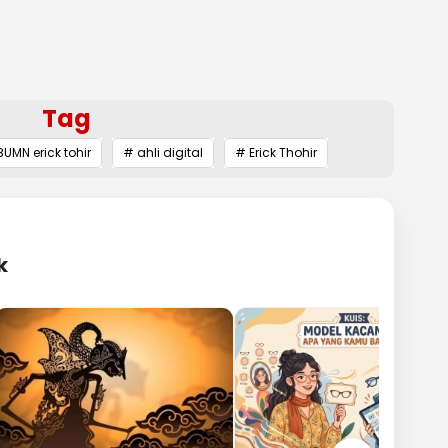
Tag
UMN erick tohir
# ahli digital
# Erick Thohir
k