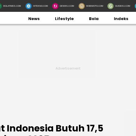
BOLATIMES.COM
HITEKNO.COM
DEWIKU.COM
MOBIMOTO.COM
GUIDEKU.COM
News
Lifestyle
Bola
Indeks
ut Indonesia Butuh 17,5