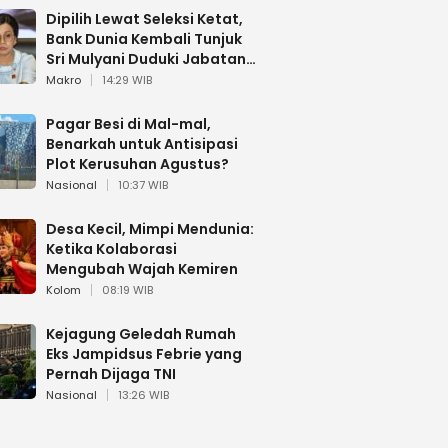
Dipilih Lewat Seleksi Ketat,
Bank Dunia Kembali Tunjuk
Sri Mulyani Duduki Jabatan
Strategis
Makro
14:29 WIB
Pagar Besi di Mal-mal,
Benarkah untuk Antisipasi
Plot Kerusuhan Agustus?
Nasional
10:37 WIB
Desa Kecil, Mimpi Mendunia:
Ketika Kolaborasi
Mengubah Wajah Kemiren
Kolom
08:19 WIB
Kejagung Geledah Rumah
Eks Jampidsus Febrie yang
Pernah Dijaga TNI
Nasional
13:26 WIB