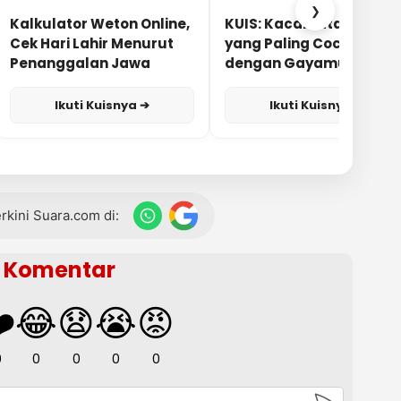
❯
Kalkulator Weton Online,
KUIS: Kacamata Apa
Cek Hari Lahir Menurut
yang Paling Cocok
Penanggalan Jawa
dengan Gayamu?
Ikuti Kuisnya ➔
Ikuti Kuisnya ➔
terkini Suara.com di:
Komentar
️
😂
😧
😭
😡
0
0
0
0
0