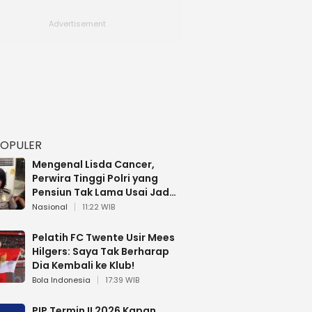
POPULER
Mengenal Lisda Cancer,
Perwira Tinggi Polri yang
Pensiun Tak Lama Usai Jadi
Brigjen
Nasional
11:22 WIB
Pelatih FC Twente Usir Mees
Hilgers: Saya Tak Berharap
Dia Kembali ke Klub!
Bola Indonesia
17:39 WIB
PIP Termin II 2026 Kapan