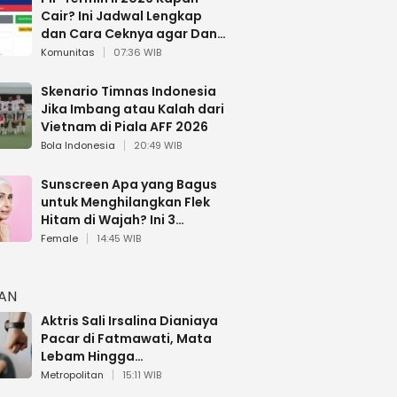
Cair? Ini Jadwal Lengkap
dan Cara Ceknya agar Dana
Tidak Hangus!
Komunitas
07:36 WIB
Skenario Timnas Indonesia
Jika Imbang atau Kalah dari
Vietnam di Piala AFF 2026
Bola Indonesia
20:49 WIB
Sunscreen Apa yang Bagus
untuk Menghilangkan Flek
Hitam di Wajah? Ini 3
Rekomendasi sesuai Review
Female
14:45 WIB
HAN
Aktris Sali Irsalina Dianiaya
Pacar di Fatmawati, Mata
Lebam Hingga
Diselamatkan Polantas
Metropolitan
15:11 WIB