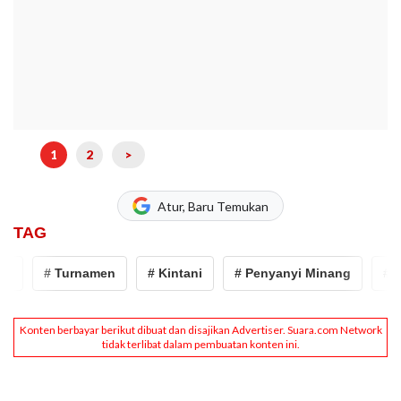
1
2
>
Atur, Baru Temukan
TAG
# Turnamen
# Kintani
# Penyanyi Minang
# Dhar