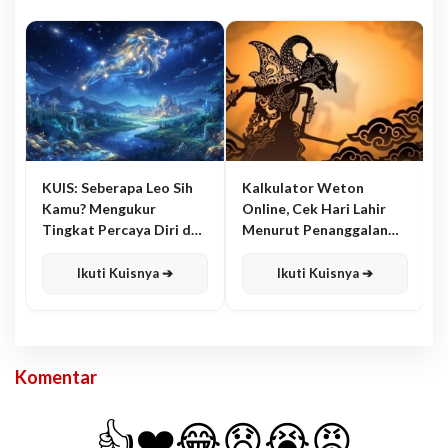
KUIS: Seberapa Leo Sih
Kalkulator Weton
Kamu? Mengukur
Online, Cek Hari Lahir
Tingkat Percaya Diri dan
Menurut Penanggalan
Karisma
Jawa
Ikuti Kuisnya ➔
Ikuti Kuisnya ➔
Komentar
👍
❤️
😂
😧
😭
😡